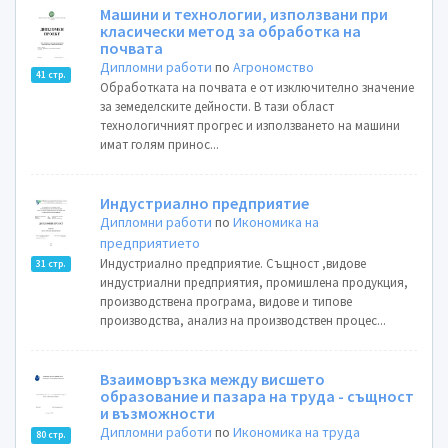
Машини и технологии, използвани при
класически метод за обработка на
почвата
Дипломни работи
по
Агрономство
41 стр.
Обработката на почвата е от изключително значение
за земеделските дейности. В тази област
технологичният прогрес и използването на машини
имат голям принос...
Индустриално предприятие
Дипломни работи
по
Икономика на
предприятието
Индустриално предприятие. Същност ,видове
31 стр.
индустриални предприятия, промишлена продукция,
производствена програма, видове и типове
производства, анализ на производствен процес...
Взаимовръзка между висшето
образование и пазара на труда - същност
и възможности
Дипломни работи
по
Икономика на труда
80 стр.