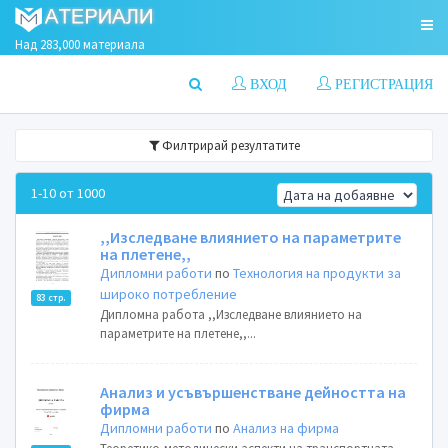
Над 283,000 материала
ВХОД
РЕГИСТРАЦИЯ
Филтрирай резултатите
1-10 от 1000
,,Изследване влиянието на параметрите
на плетене,,
Дипломни работи
по
Технология на продукти за
широко потребление
83 стр.
Дипломна работа ,,Изследване влиянието на
параметрите на плетене,,...
Анализ и усъвършенстване дейността на
фирма
Дипломни работи
по
Анализ на фирма