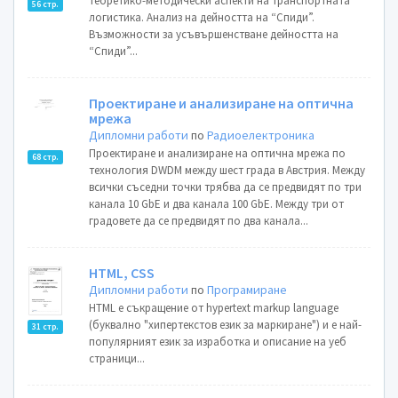
Теоретико-методически аспекти на транспортната
56 стр.
логистика. Анализ на дейността на “Спиди”.
Възможности за усъвършенстване дейността на
“Спиди”...
Проектиране и анализиране на оптична
мрежа
Дипломни работи
по
Радиоелектроника
Проектиране и анализиране на оптична мрежа по
68 стр.
технология DWDM между шест града в Австрия. Mежду
всички съседни точки трябва да се предвидят по три
канала 10 GbE и два канала 100 GbE. Между три от
градовете да се предвидят по два канала...
HTML, CSS
Дипломни работи
по
Програмиране
HTML е съкращение от hypertext markup language
(буквално "хипертекстов език за маркиране") и е най-
31 стр.
популярният език за изработка и описание на уеб
страници...