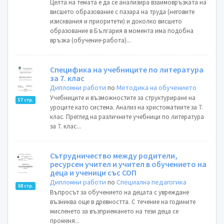
Целта на темата е да се анализира взаимовръзката на
висшето образование с пазара на труда (неговите
изисквания и приоритети) и доколко висшето
образование в България в момента има подобна
връзка (обучение-работа)...
Специфика на учебниците по литература
за 7. клас
Дипломни работи
по
Методика на обучението
Учебниците и възможностите за структуриране на
57 стр.
уроците като система. Анализ на христоматиите за 7.
клас. Преглед на различните учебници по литература
за 7. клас...
Сътрудничество между родители,
ресурсен учител и учител в обучението на
деца и ученици със СОП
Дипломни работи
по
Специална педагогика
68 стр.
Въпросът за обучението на децата с увреждане
възниква още в древността. С течение на годините
мисленето за възприемането на тези деца се
променя...