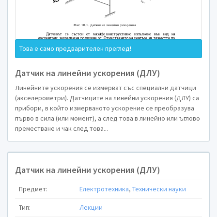
ЛЕКЦИЯ: Датчик на линейн
1. ПРИНЦИП НА ДЕЙСТВИЕ И К
Това е само предварителен преглед!
Линейните ускорения се измерват съ
Датчиците на линейни ускорения (Д
ускорение се преобразува първо в сила 
Датчик на линейни ускорения (ДЛУ)
ъглово преместване и чак след това –
махален тип Д
Линейните ускорения се измерват със специални датчици
(акселерометри). Датчиците на линейни ускорения (ДЛУ) са
прибори, в който измерваното ускорение се преобразува
първо в сила (или момент), а след това в линейно или ъглово
z
Т

преместване и чак след това...
y
M
Датчик на линейни ускорения (ДЛУ)
a

X
Предмет:
Електротехника
,
Технически науки
x
Q
F
Тип:
Лекции
z
a