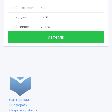
Брой страници:
42
Брой думи:
5296
Брой символи:
29476
Изтегли
Изготвил: Илия Чипилов
Провер
Специалност: ЕЕЕО
София, 2019 г.
Материали
ВИСШЕ ТРАНСПОРТНО УЧИЛИЩЕ „ТОДОР КА
ФАКУЛТЕТ КОМУНИКАЦИИ И ЕЛ
Реферати
В ТРАНСПОР
Курсови работи