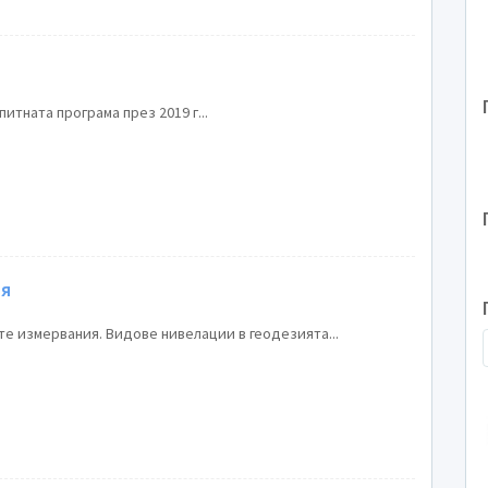
итната програма през 2019 г...
ия
е измервания. Видове нивелации в геодезията...