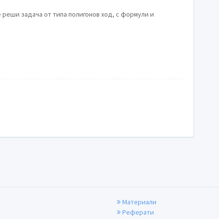
я
е реши задача от типа полигонов ход, с формули и
Материали
Реферати