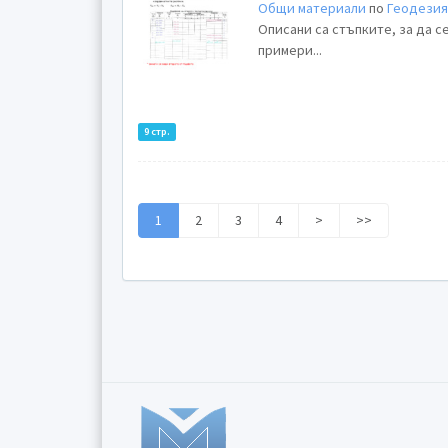
Общи материали
по
Геодези
Описани са стъпките, за да с
примери...
9 стр.
1
2
3
4
>
>>