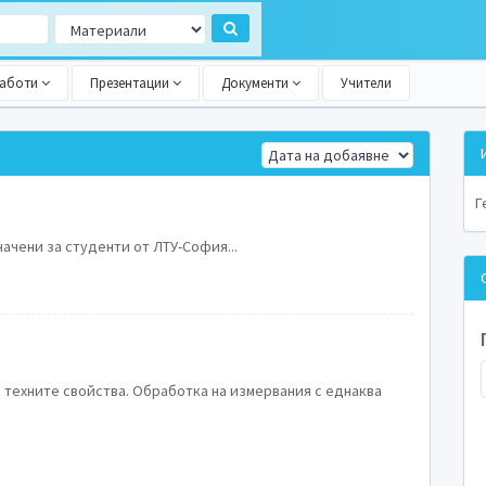
работи
Презентации
Документи
Учители
Г
ачени за студенти от ЛТУ-София...
 техните свойства. Обработка на измервания с еднаква