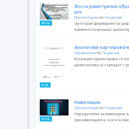
Фотограметрична обра
pro
Презентации
по
Геодезия
Ортотрансформиране на цифр
20 стр.
елементи на външно ориентир
Аналогови картировъчн
Упражнения
по
Геодезия
Вътрешно ориентиране се изв
диапозитива се съвпадат с гр
8 стр.
Нивелация
Презентации
по
Геодезия
Определение за нивелация, в
12 стр.
при нивелацията, оси и осови 