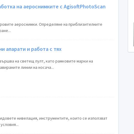
ботка на аероснимките с AgisoftPhotoScan
овите аероснимки. Определяне на приблизителните
ане...
и апарати и работа с тях
ършва на светещ пулт, като рамковите марки на
авираните линии на носача...
идовете нивелация, инструментите, които се използват
условия...