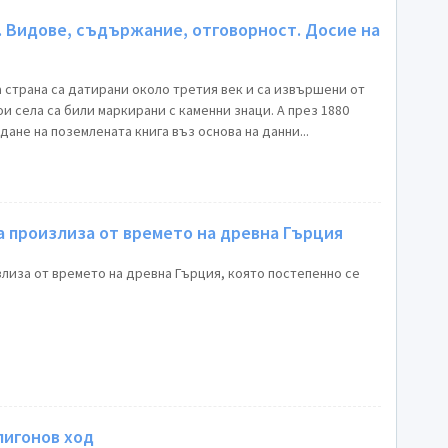
. Видове, съдържание, отговорност. Досие на
 страна са датирани около третия век и са извършени от
и села са били маркирани с каменни знаци. А през 1880
дане на поземлената книгa въз основа на данни...
 произлиза от времето на древна Гърция
лиза от времето на древна Гърция, която постепенно се
лигонов ход