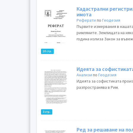
Кадастрални регистри
имота
Реферати
по
Геодезия
Първите измервания в нашата
римляните. Землищата на няко
година излиза Закон за въвеж
10 стр.
Идеята за софистиката
Анализи
по
Геодезия
Идеята за софистиката произ
разпространява в Рим.
3 стр.
Ред за решаване на по