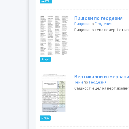
12 стр.
Пищови по геодезия
Пищови
по
Геодезия
Пищови по тема номер 1 от изп
2 стр.
Вертикални измерван
Теми
по
Геодезия
Същност и цел на вертикалнит
5 стр.