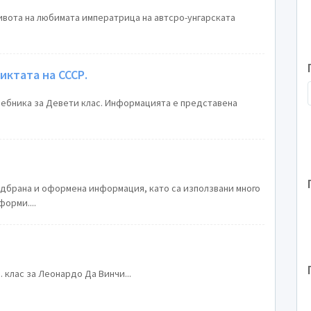
ивота на любимата императрица на автсро-унгарската
иктата на СССР.
чебника за Девети клас. Информацията е представена
одбрана и оформена информация, като са използвани много
орми....
 клас за Леонардо Да Винчи...