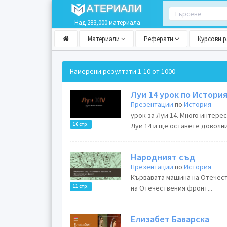
Над 283,000 материала
Материали
Реферати
Курсови 
Намерени резултати
1-10 от 1000
Луи 14 урок по Истори
Презентации
по
История
урок за Луи 14. Много интере
16 стр.
Луи 14 и ще останете доволни.
Народният съд
Презентации
по
История
Кървавата машина на Отечест
11 стр.
на Отечествения фронт...
Елизабет Баварска