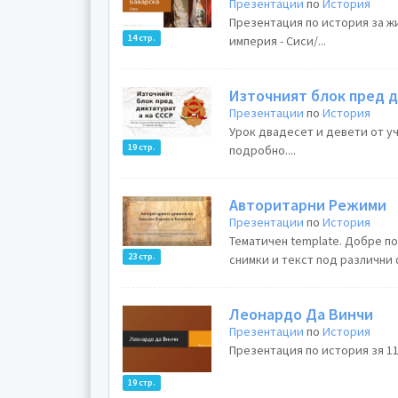
Презентации
по
История
Презентация по история за ж
14 стр.
империя - Сиси/...
Източният блок пред д
Презентации
по
История
Урок двадесет и девети от у
19 стр.
подробно....
Авторитарни Режими
Презентации
по
История
Тематичен template. Добре п
23 стр.
снимки и текст под различни ф
Леонардо Да Винчи
Презентации
по
История
Презентация по история зя 11.
19 стр.