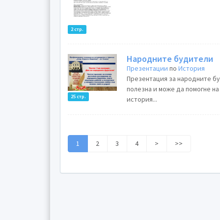
2 стр.
Народните будители
Презентации
по
История
Презентация за народните бу
полезна и може да помогне на 
25 стр.
история...
1
2
3
4
>
>>