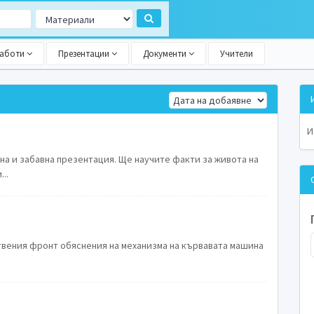
работи
Презентации
Документи
Учители
я
И
сна и забавна презентация. Ще научите факти за живота на
..
вения фронт обяснения на механизма на кървавата машина