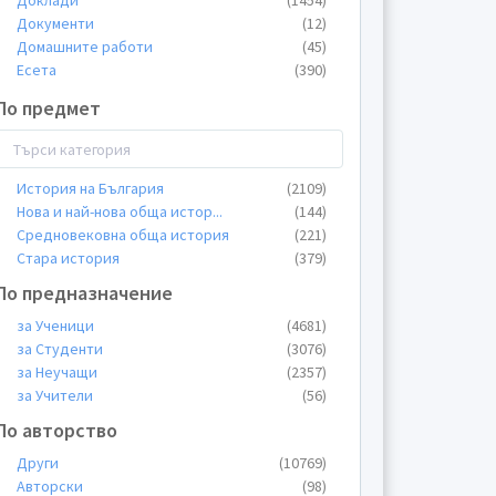
Доклади
(1454)
Документи
(12)
Домашните работи
(45)
Есета
(390)
Казуси
(9)
По предмет
Конспекти
(94)
Курсови работи
(950)
ЛИС
(4)
Лекции
(433)
История на България
(2109)
Общи материали
(469)
Нова и най-нова обща истор
...
(144)
Пищови
(80)
Средновековна обща история
(221)
Планове
(99)
Стара история
(379)
Презентации
(2420)
По предназначение
Преразкази
(2)
Проекти
за Ученици
(4681)
(43)
Протоколи
за Студенти
(3076)
(4)
Разпределения
за Неучащи
(2357)
(19)
Реферати
за Учители
(1195)
(56)
Сценарии
(2)
По авторство
Съчинения разсъждения
(8)
Други
(10769)
Теми
(1695)
Авторски
(98)
Тестове
(166)