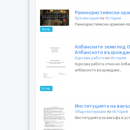
Раннохристиянски-хра
Презентации
по
История
Раннохристиянски-храмове-по-
16 стр.
Албанските земи под О
Албанското възражда
Курсови работи
по
История
Курсова работа относно Алба
албанското възраждане...
11 стр.
Институцията на вакъ
Общи материали
по
История
Институцията на вакъфа в уст