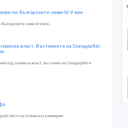
мове-по-българските-земи-IV-V-век
българските-земи-IV-V-век...
сманска власт. Въстанието на Скендербег.
не
ния под османска власт, въстание на Скендербег и
фа
ройството на Османската империя...