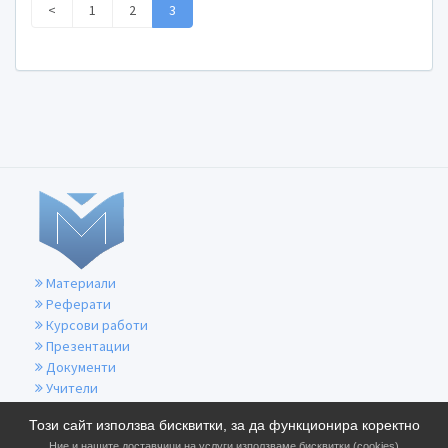
<
1
2
3
Материали
Реферати
Курсови работи
Презентации
Документи
Учители
За контакти
Този сайт използва бисквитки, за да функционира коректно
Общи условия
Ние и нашите доставчици на услуги използваме бисквитки (cookies)