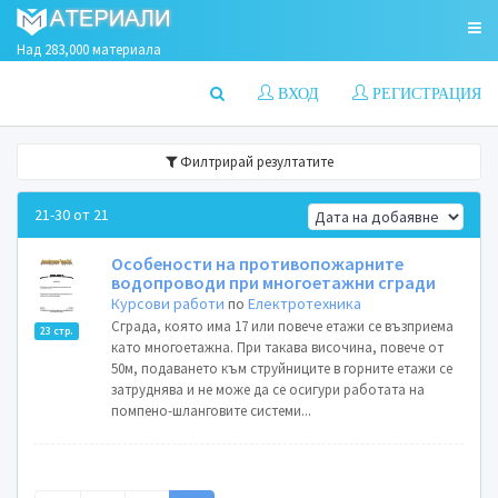
Над 283,000 материала
ВХОД
РЕГИСТРАЦИЯ
Филтрирай резултатите
21-30 от 21
Особености на противопожарните
водопроводи при многоетажни сгради
Курсови работи
по
Електротехника
Сграда, която има 17 или повече етажи се възприема
23 стр.
като многоетажна. При такава височина, повече от
50м, подаването към струйниците в горните етажи се
затруднява и не може да се осигури работата на
помпено-шланговите системи...