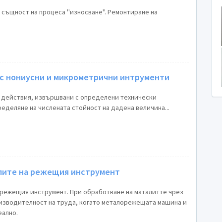
е
същност на процеса ''износване''. Ремонтиране на
 с нониусни и микрометрични интрументи
 действия, извършвани с определени технически
ределяне на числената стойност на дадена величина...
лите на режещия инструмент
 режещия инструмент. При обработване на маталитте чрез
оизводителност на труда, когато металорежещата машина и
еално.