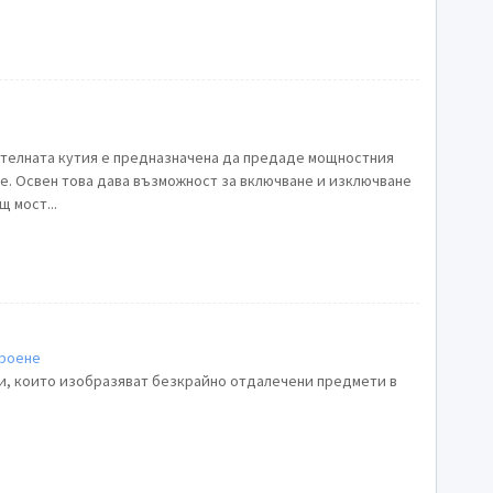
ителната кутия е предназначена да предаде мощностния
. Освен това дава възможност за включване и изключване
 мост...
роене
зи, които изобразяват безкрайно отдалечени предмети в