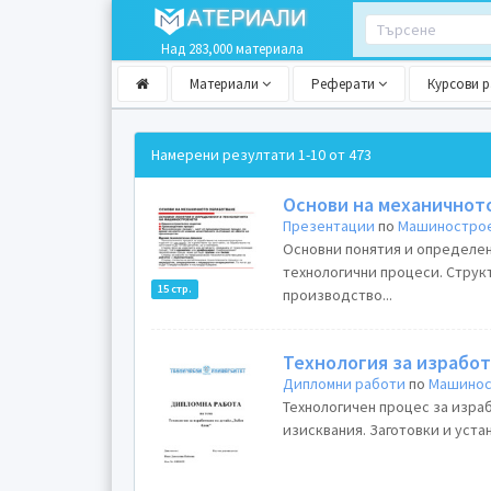
Над 283,000 материала
Материали
Реферати
Курсови 
Намерени резултати
1-10 от 473
Основи на механичнот
Презентации
по
Машиностро
Основни понятия и определен
технологични процеси. Струк
15 стр.
производство...
Технология за изработ
Дипломни работи
по
Машинос
Технологичен процес за изра
изисквания. Заготовки и уста