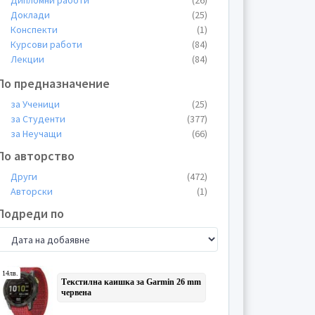
Дипломни работи
(26)
Доклади
(25)
Конспекти
(1)
Курсови работи
(84)
Лекции
(84)
Общи материали
(28)
По предназначение
Пищови
(15)
Планове
(2)
за Ученици
(25)
Презентации
(32)
за Студенти
(377)
Проекти
(22)
за Неучащи
(66)
Протоколи
(50)
По авторство
Реферати
(28)
Други
(472)
Теми
(44)
Авторски
(1)
Тестове
(3)
Упражнения
(16)
Подреди по
Уроци
(8)
Учебници
(1)