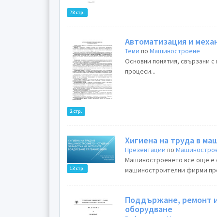
78 стр.
Автоматизация и меха
Теми
по
Машиностроене
Основни понятия, свързани с
процеси...
2 стр.
Хигиена на труда в м
Презентации
по
Машиностро
Машиностроенето все още е е
13 стр.
машиностроителни фирми прои
Поддържане, ремонт и
оборудване