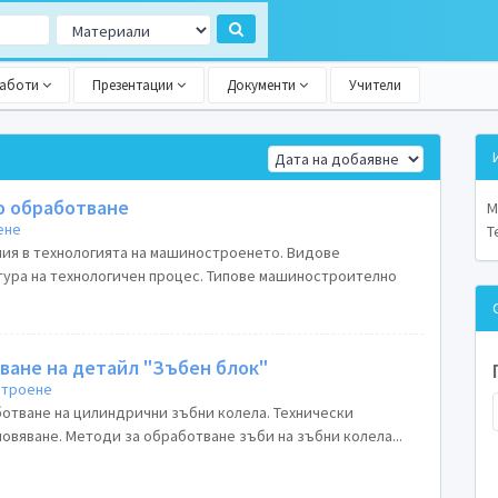
работи
Презентации
Документи
Учители
о обработване
М
ене
Т
ия в технологията на машиностроенето. Видове
тура на технологичен процес. Типове машиностроително
ване на детайл "Зъбен блок"
троене
ботване на цилиндрични зъбни колела. Технически
новяване. Методи за обработване зъби на зъбни колела...