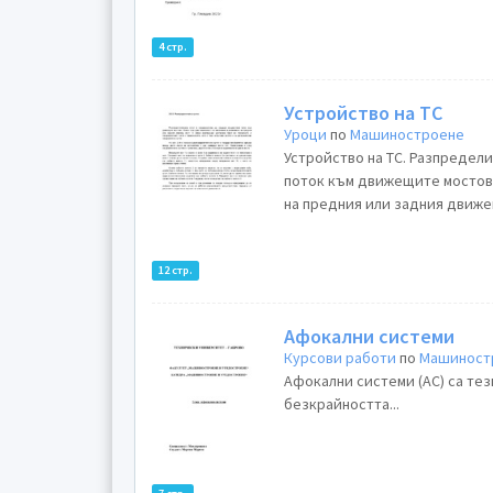
4 стр.
Устройство на ТС
Уроци
по
Машиностроене
Устройство на ТС. Разпредел
поток към движещите мостове
на предния или задния движещ
12 стр.
Афокални системи
Курсови работи
по
Машиност
Афокални системи (АС) са те
безкрайността...