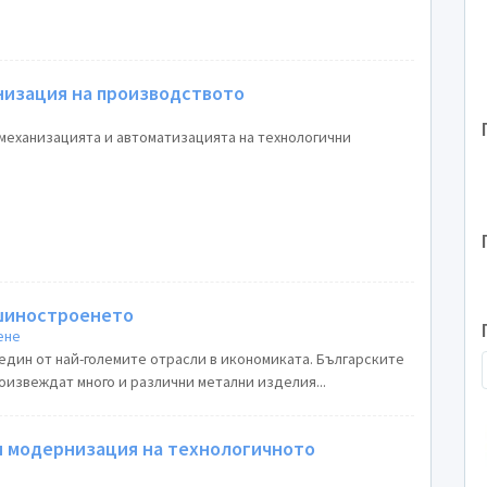
низация на производството
 механизацията и автоматизацията на технологични
ашиностроенето
ене
дин от най-големите отрасли в икономиката. Българските
звеждат много и различни метални изделия...
 модернизация на технологичното