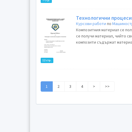
7 стр.
Технологични процеси 
Курсови работи
по
Машиност
Композитния материал се полу
се получи материал, чийто св
композити съдържат материал
12 стр.
1
2
3
4
>
>>