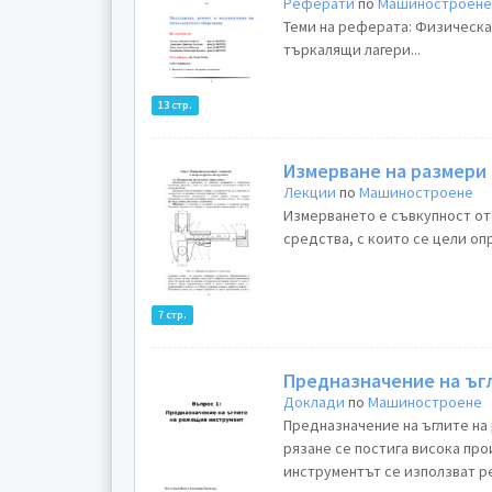
Реферати
по
Машиностроен
Теми на реферата: Физическа 
търкалящи лагери...
13 стр.
Измерване на размери
Лекции
по
Машиностроене
Измерването е съвкупност от
средства, с които се цели оп
7 стр.
Предназначение на ъг
Доклади
по
Машиностроене
Предназначение на ъглите на
рязане се постига висока пр
инструментът се използват р