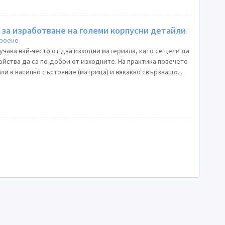
за изработване на големи корпусни детайли
роене
чава най-често от два изходни материала, като се цели да
ойства да са по-добри от изходните. На практика повечето
и в насипно състояние (матрица) и някакво свързващо...