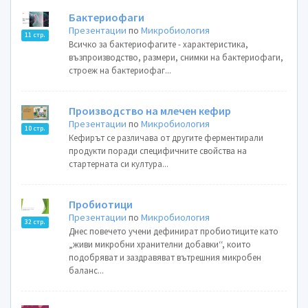
Бактериофаги
Презентации
по
Микробиология
11 стр.
Всичко за бактериофагите - характеристика,
възпроизводство, размери, снимки на бактериофаги,
строеж на бактериофаг...
Производство на млечен кефир
Презентации
по
Микробиология
10 стр.
Кефирът се различава от другите ферментирали
продукти поради специфичните свойства на
стартерната си култура...
Пробиотици
Презентации
по
Микробиология
32 стр.
Днес повечето учени дефинират пробиотиците като
„живи микробни хранителни добавки‘‘, които
подобряват и заздравяват вътрешния микробен
баланс...