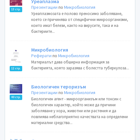
Уреаплазма
Презентации
по
Микробиология
13 стр.
Уреаплазмозата е полово преносимо заболяване,
което се причинява от специфични микроорганизми,
които имат белези, както на вирусите, така и на
бактериите...
Микробиология
Реферати
по
Микробиология
Материалът дава обширна информация за
бактерията, която заразява с болестта туберкулоза...
12 стр.
Биологичен тероризъм
Презентации
по
Микробиология
40 стр.
Биологичен агент - микроорганизъм или токсин с
биологичен характер, който може да причини
заболяване у хора, животни или растения и да
повлиява неблагоприятно качествата на определени
материални средства...