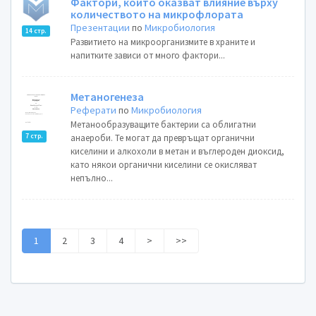
Фактори, които оказват влияние върху
количеството на микрофлората
Презентации
по
Микробиология
14 стр.
Развитието на микроорганизмите в храните и
напитките зависи от много фактори...
Метаногенеза
Реферати
по
Микробиология
Метанообразуващите бактерии са облигатни
7 стр.
анаероби. Те могат да превръщат органични
киселини и алкохоли в метан и въглероден диоксид,
като някои органични киселини се окисляват
непълно...
1
2
3
4
>
>>