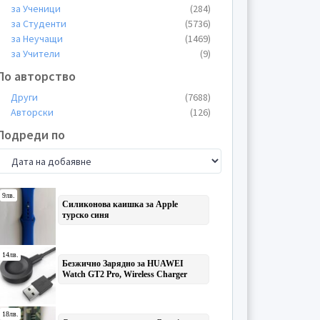
за Ученици
(284)
Упражнения
(60)
за Студенти
(5736)
Уроци
(33)
за Неучащи
(1469)
Учебници
(8)
за Учители
(9)
Формуляри
(25)
По авторство
Други
(7688)
Авторски
(126)
Подреди по