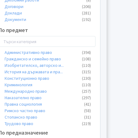
Дипломни работи
(8)
Договори
(206)
Доклади
(281)
Документи
(192)
Домашните работи
(18)
По предмет
Есета
(74)
Жалби
(20)
Заявления
(169)
Казуси
(282)
Административно право
(394)
Конспекти
(39)
Гражданско и семейно право
(108)
Курсови работи
(1312)
Изобретателско, авторско и
...
(110)
ЛИС
(2)
История на държавата и пра
...
(315)
Лекции
(2628)
Конституционно право
(230)
Общи материали
(312)
Криминология
(110)
Пищови
(270)
Международно право
(257)
Планове
(19)
Наказателно право
(297)
Презентации
(215)
Правна социология
(41)
Проекти
(24)
Римско частно право
(58)
Протоколи
(6)
Стопанско право
(31)
Реферати
(500)
Трудово право
(219)
Теми
(800)
Финансово право
(135)
По предназначение
Тестове
(112)