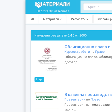
Над 283,000 материала
Материали
Реферати
Курсови 
Намерени резултати
1-10 от 1000
Облигационно право и
Курсови работи
по
Право
Облигационно право. Облига
договор....
5 стр.
Въззивна производств
Презентации
по
Право
Презентация на тема въззивн
2023г....