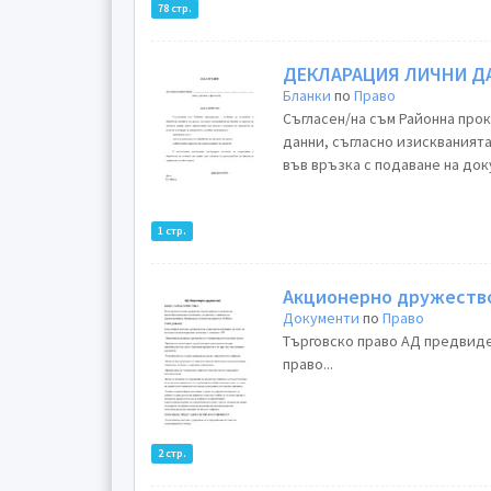
78 стр.
ДЕКЛАРАЦИЯ ЛИЧНИ Д
Бланки
по
Право
Съгласен/на съм Районна прок
данни, съгласно изискванията
във връзка с подаване на док
1 стр.
Акционерно дружеств
Документи
по
Право
Търговско право АД предвиде
право...
2 стр.