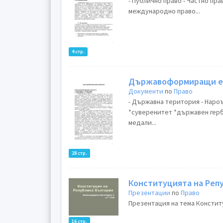
- Публично право - Частно пр
международно право...
4 стр.
Държавоформиращи е
Документи
по
Право
- Държавна територия - Наро
*суверенитет *държавен герб
медали...
28 стр.
Конституцията на Реп
Презентации
по
Право
Презентация на тема Конститу
16 стр.