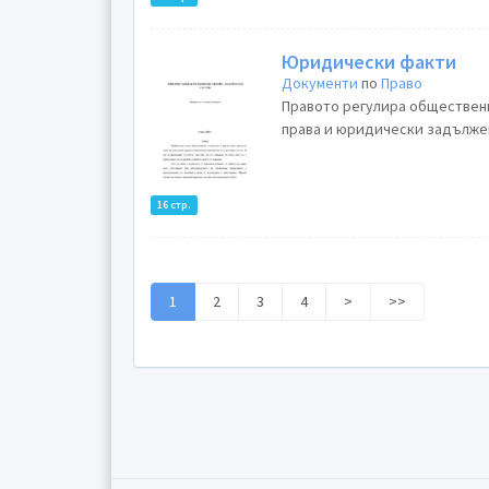
Юридически факти
Документи
по
Право
Правото регулира обществен
права и юридически задължени
16 стр.
1
2
3
4
>
>>