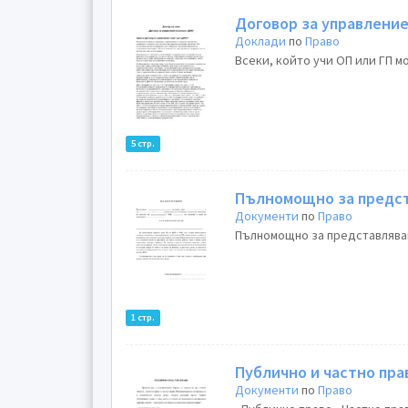
Договор за управление
Доклади
по
Право
Всеки, който учи ОП или ГП мо
5 стр.
Пълномощно за предст
Документи
по
Право
Пълномощно за представляван
1 стр.
Публично и частно пра
Документи
по
Право