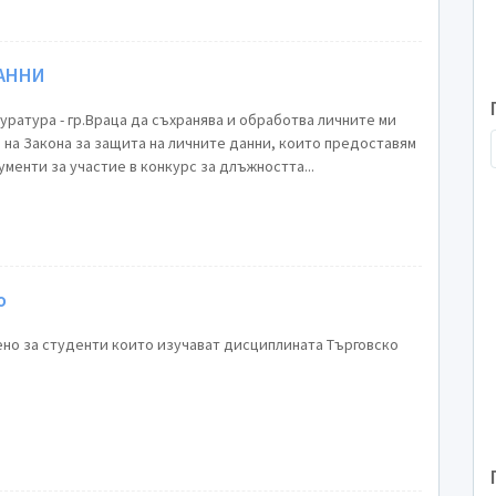
АННИ
уратура - гр.Враца да съхранява и обработва личните ми
 на Закона за защита на личните данни, които предоставям
ументи за участие в конкурс за длъжността...
о
но за студенти които изучават дисциплината Търговско