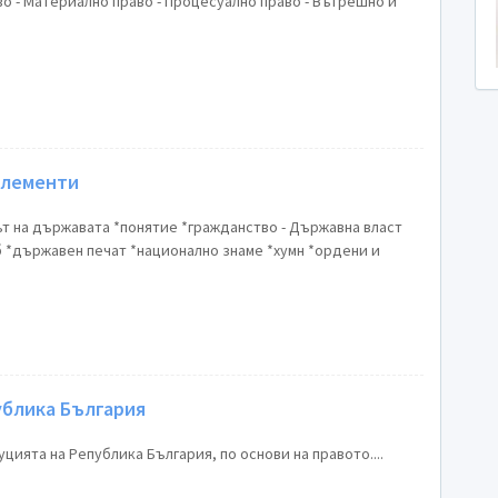
аво - Материално право - Процесуално право - Вътрешно и
лементи
ът на държавата *понятие *гражданство - Държавна власт
 *държавен печат *национално знаме *хумн *ордени и
ублика България
цията на Република България, по основи на правото....