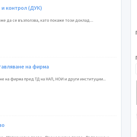
 и контрол (ДУК)
же да се възползва, като покаже този доклад....
авляване на фирма
е на фирма пред ТД на НАП, НОИ и други институции...
во