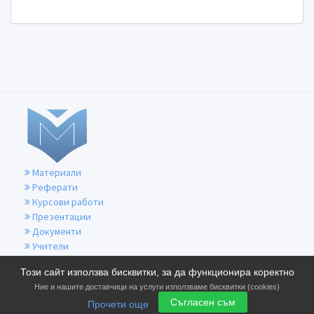
Материали
Реферати
Курсови работи
Презентации
Документи
Учители
За контакти
Този сайт използва бисквитки, за да функционира коректно
Общи условия
Ние и нашите доставчици на услуги използваме бисквитки (cookies)
Политика за бисквитките
Съгласен съм
Прочети още
Политика за поверителност