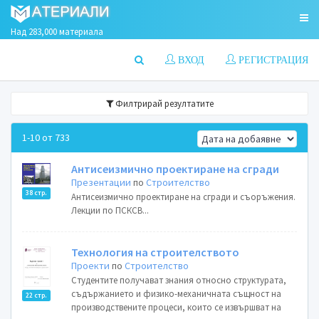
Над 283,000 материала
ВХОД
РЕГИСТРАЦИЯ
Филтрирай резултатите
1-10 от 733
Антисеизмично проектиране на сгради
Презентации
по
Строителство
38 стр.
Антисеизмично проектиране на сгради и съоръжения.
Лекции по ПСКСВ...
Технология на строителството
Проекти
по
Строителство
Студентите получават знания относно структурата,
съдържанието и физико-механичната същност на
22 стр.
производствените процеси, които се извършват на