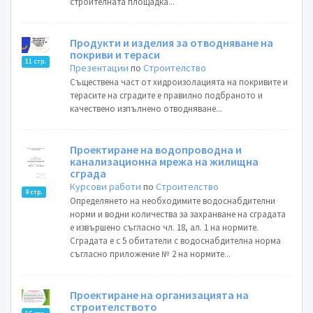
строителната площадка...
Продукти и изделия за отводняване на
покриви и тераси
11 стр.
Презентации
по
Строителство
Съществена част от хидроизолацията на покривите и
терасите на сградите е правилно подбраното и
качествено изпълнено отводняване...
Проектиране на водопроводна и
канализационна мрежа на жилищна
сграда
Курсови работи
по
Строителство
9 стр.
Определянето на необходимите водоснабдителни
норми и водни количества за захранване на сградата
е извършено съгласно чл. 18, ал. 1 на нормите.
Сградата е с 5 обитатели с водоснабдителна норма
съгласно приложение № 2 на нормите...
Проектиране на организацията на
строителството