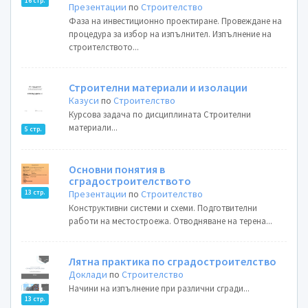
16 стр.
Презентации
по
Строителство
Фаза на инвестиционно проектиране. Провеждане на
процедура за избор на изпълнител. Изпълнение на
строителството...
Строителни материали и изолации
Казуси
по
Строителство
Курсова задача по дисциплината Строителни
материали...
5 стр.
Основни понятия в
сградостроителството
Презентации
по
Строителство
13 стр.
Конструктивни системи и схеми. Подготвителни
работи на местостроежа. Отводняване на терена...
Лятна практика по сградостроителство
Доклади
по
Строителство
Начини на изпълнение при различни сгради...
13 стр.