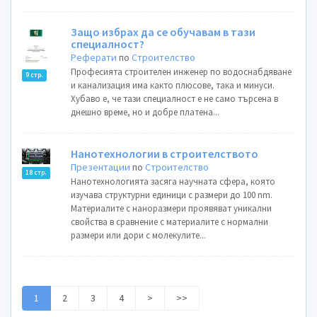
Защо избрах да се обучавам в тази
специалност?
Реферати
по
Строителство
Професията строителен инженер по водоснабдяване
9 стр.
и канализация има както плюсове, така и минуси.
Хубаво е, че тази специалност е не само търсена в
днешно време, но и добре платена...
Нанотехнологии в строителството
Презентации
по
Строителство
18 стр.
Нанотехнологията засяга научната сфера, която
изучава структурни единици с размери до 100 nm.
Материалите с наноразмери проявяват уникални
свойства в сравнение с материалите с нормални
размери или дори с молекулите...
1
2
3
4
>
>>