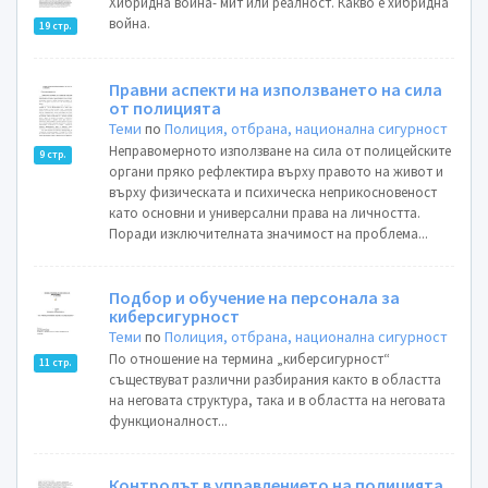
Хибридна война- мит или реалност. Какво е хибридна
война.
19 стр.
Правни аспекти на използването на сила
от полицията
Теми
по
Полиция, отбрана, национална сигурност
Неправомерното използване на сила от полицейските
9 стр.
органи пряко рефлектира върху правото на живот и
върху физическата и психическа неприкосновеност
като основни и универсални права на личността.
Поради изключителната значимост на проблема...
Подбор и обучение на персонала за
киберсигурност
Теми
по
Полиция, отбрана, национална сигурност
По отношение на термина „киберсигурност“
11 стр.
съществуват различни разбирания както в областта
на неговата структура, така и в областта на неговата
функционалност...
Контролът в управлението на полицията