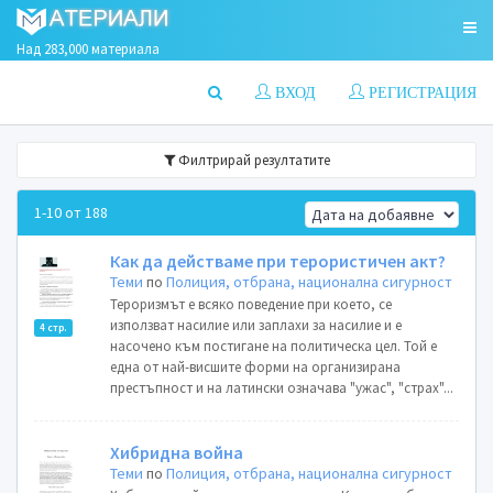
Над 283,000 материала
ВХОД
РЕГИСТРАЦИЯ
Филтрирай резултатите
1-10 от 188
Как да действаме при терористичен акт?
Теми
по
Полиция, отбрана, национална сигурност
Тероризмът е всяко поведение при което, се
използват насилие или заплахи за насилие и е
4 стр.
насочено към постигане на политическа цел. Той е
една от най-висшите форми на организирана
престъпност и на латински означава "ужас", "страх"...
Хибридна война
Теми
по
Полиция, отбрана, национална сигурност