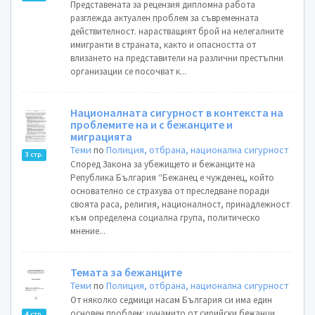
Представената за рецензия дипломна работа
разглежда актуален проблем за съвременната
действителност. нарастващият брой на нелегалните
имигранти в страната, както и опасността от
влизането на представители на различни престъпни
организации се посочват к...
Националната сигурност в контекста на
проблемите на и с бежанците и
миграцията
Теми
по
Полиция, отбрана, национална сигурност
3 стр.
Според Закона за убежището и бежанците на
Република България “Бежанец е чужденец, който
основателно се страхува от преследване поради
своята раса, религия, националност, принадлежност
към определена социална група, политическо
мнение...
Темата за бежанците
Теми
по
Полиция, отбрана, национална сигурност
От няколко седмици насам България си има един
основен проблем: цунамито от сирийски бежанци,
4 стр.