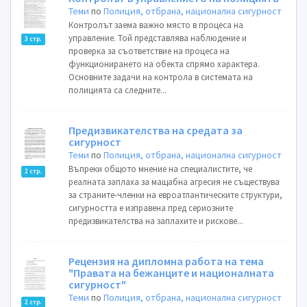
Теми
по
Полиция, отбрана, национална сигурност
Контролът заема важно място в процеса на
управление. Той представлява наблюдение и
3 стр.
проверка за съответствие на процеса на
функционирането на обекта спрямо характера.
Основните задачи на контрола в системата на
полицията са следните...
Предизвикателства на средата за
сигурност
Теми
по
Полиция, отбрана, национална сигурност
Въпреки общото мнение на специалистите, че
2 стр.
реалната заплаха за мащабна агресия не съществува
за страните-членки на евроатлантическите структури,
сигурността е изправена пред сериозните
предизвикателства на заплахите и рискове...
Рецензия на дипломна работа на тема
"Правата на бежанците и националната
сигурност"
Теми
по
Полиция, отбрана, национална сигурност
2 стр.