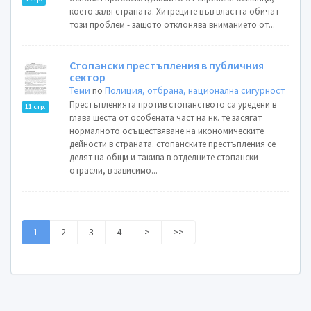
което заля страната. Хитреците във властта обичат
този проблем - защото отклонява вниманието от...
Стопански престъпления в публичния
сектор
Теми
по
Полиция, отбрана, национална сигурност
Престъпленията против стопанството са уредени в
11 стр.
глава шеста от особената част на нк. те засягат
нормалното осъществяване на икономическите
дейности в страната. стопанските престъпления се
делят на общи и такива в отделните стопански
отрасли, в зависимо...
1
2
3
4
>
>>