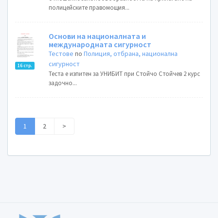
полицейските правомощия...
Основи на националната и
международната сигурност
Тестове
по
Полиция, отбрана, национална
сигурност
16 стр.
Теста е изпитен за УНИБИТ при Стойчо Стойчев 2 курс
задочно...
1
2
>