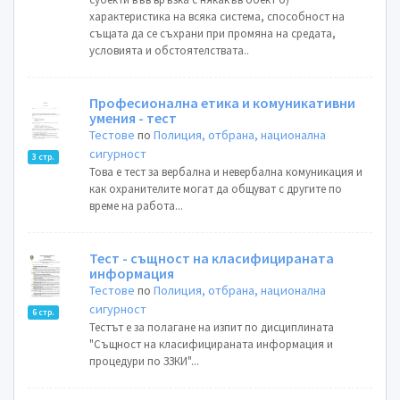
характеристика на всяка система, способност на
същата да се съхрани при промяна на средата,
условията и обстоятелствата..
Професионална етика и комуникативни
умения - тест
Тестове
по
Полиция, отбрана, национална
сигурност
3 стр.
Това е тест за вербална и невербална комуникация и
как охранителите могат да общуват с другите по
време на работа...
Тест - същност на класифицираната
информация
Тестове
по
Полиция, отбрана, национална
сигурност
6 стр.
Тестът е за полагане на изпит по дисциплината
"Същност на класифицираната информация и
процедури по ЗЗКИ"...