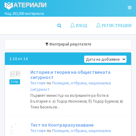
Над 283,000 материала
ВХОД
РЕГИСТРАЦИЯ
Филтрирай резултатите
1-10 от 14
История и теория на обществената
сигурност
2 стр.
Тестове
по
Полиция, отбрана, национална
сигурност
Първият министър на вътрешните ра-боти в
България е: а) Тодор Икономов; б) Тодор Бурмов; в)
Тома Васильов...
Тест по Контраразузнаване
Тестове
по
Полиция, отбрана, национална