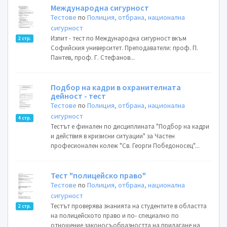
Международна сигурност
Тестове
по
Полиция, отбрана, национална
сигурност
Изпит - тест по Международна сигурност вкъм
2 стр.
Софийския университет. Преподаватели: проф. П.
Пантев, проф. Г. Стефанов...
Подбор на кадри в охранителната
дейност - тест
Тестове
по
Полиция, отбрана, национална
сигурност
4 стр.
Тестът е финален по дисциплината "Подбор на кадри
и действия в кризисни ситуации" за Частен
професионален колеж "Св. Георги Победоносец"...
Тест "полицейско право"
Тестове
по
Полиция, отбрана, национална
сигурност
Тестът проверява знанията на студентите в областта
2 стр.
на полицейското право и по- специално по
отношение законосъобразността на прилагане на