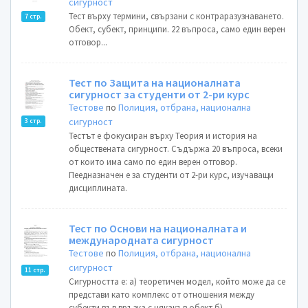
сигурност
Тест върху термини, свързани с контраразузнаването.
7 стр.
Обект, субект, принципи. 22 въпроса, само един верен
отговор...
Тест по Защита на националната
сигурност за студенти от 2-ри курс
Тестове
по
Полиция, отбрана, национална
сигурност
3 стр.
Тестът е фокусиран върху Теория и история на
обществената сигурност. Съдържа 20 въпроса, всеки
от които има само по един верен отговор.
Пеедназначен е за студенти от 2-ри курс, изучаващи
дисциплината.
Тест по Основи на националната и
международната сигурност
Тестове
по
Полиция, отбрана, национална
сигурност
11 стр.
Сигурността е: а) теоретичен модел, който може да се
представи като комплекс от отношения между
субекти във връзка с някакъв обект б)