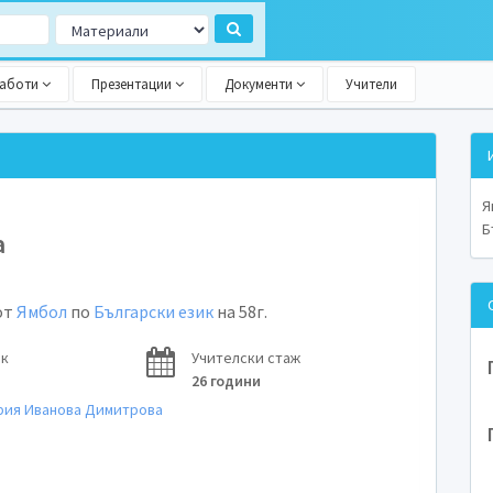
работи
Презентации
Документи
Учители
Я
Б
а
от
Ямбол
по
Български език
на 58г.
ок
Учителски стаж
26 години
рия Иванова Димитрова