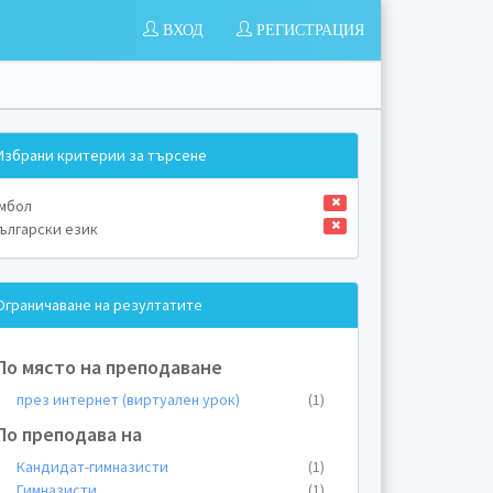
ВХОД
РЕГИСТРАЦИЯ
Избрани критерии за търсене
мбол
ългарски език
Ограничаване на резултатите
По място на преподаване
през интернет (виртуален урок)
(1)
По преподава на
Кандидат-гимназисти
(1)
Гимназисти
(1)