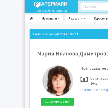
Над 283,000 материала
Материали
Реферати
Курсови 
Намерени резултати
1-10 от 1
Мария Иванова Димитров
Преподавател 
Цена на ур
20лв.
Виж повече за Ма
Свържете се с мен